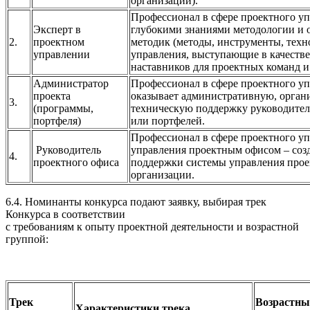
организации).
Профессионал в сфере проектного у
Эксперт в
глубокими знаниями методологии и
2.
проектном
методик (методы, инструменты, техн
управлении
управления, выступающие в качестве
наставников для проектных команд и
Администратор
Профессионал в сфере проектного уп
проекта
оказывает административную, орган
3.
(программы,
техническую поддержку руководител
портфеля)
или портфелей.
Профессионал в сфере проектного у
Руководитель
управления проектным офисом – созд
4.
проектного офиса
поддержки системы управления прое
организации.
6.4. Номинанты конкурса подают заявку, выбирая трек
Конкурса в соответствии
с требованиям к опыту проектной деятельности и возрастной
группой:
Трек
Возрастны
Характеристики трека