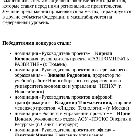
важнейшим аспектам социально-экономического развития,
которые ставят перед ними региональные правительства.
Лучшие предложения применяются на местах, тиражируются
в другие субъекты Федерации и масштабируются на
федеральный уровень.
Победителями конкурса стали:
номинация «Руководитель проекта» –
Кирилл
Колонских
, руководитель проекта «ГАЗПРОМНЕФТЬ
РАЗВИТИЕ» (г. Тюмень)
номинация «Руководитель проектов в сфере высшего
образования» –
Зинаида Родионова,
проректор по
учебной работе Новосибирского государственного
университета экономики и управления “НИНХ” (г.
Новосибирск)
номинация «Руководитель проектов цифровой
трансформации» –
Владимир Токмажевский,
старший
менеджер проектов, «Яндекс. Технологии» (г. Москва)
номинация «Эксперт в управлении проектом» –
Юрий
Цокало,
руководитель отдела АСУ «ПЭСКО Энергия и
Ресурсы» (г. Санкт-Петербург)
номинация «Руководитель проектного офиса» –
Дмитрий Чиндин,
Начальник управления