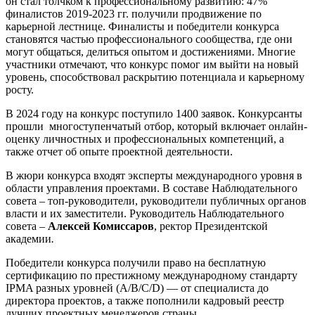
он стал толчком к профессиональному развитию: 47%
финалистов 2019-2023 гг. получили продвижение по
карьерной лестнице. Финалисты и победители конкурса
становятся частью профессионального сообщества, где они
могут общаться, делиться опытом и достижениями. Многие
участники отмечают, что конкурс помог им выйти на новый
уровень, способствовал раскрытию потенциала и карьерному
росту.
В 2024 году на конкурс поступило 1400 заявок. Конкурсанты
прошли многоступенчатый отбор, который включает онлайн-
оценку личностных и профессиональных компетенций, а
также отчет об опыте проектной деятельности.
В жюри конкурса входят эксперты международного уровня в
области управления проектами. В составе Наблюдательного
совета – топ-руководители, руководители публичных органов
власти и их заместители. Руководитель Наблюдательного
совета –
Алексей Комиссаров
, ректор Президентской
академии
.
Победители конкурса получили право на бесплатную
сертификацию по престижному международному стандарту
IPMA разных уровней (A/B/C/D) — от специалиста до
директора проектов, а также пополнили кадровый реестр
лучших проектных менеджеров страны.