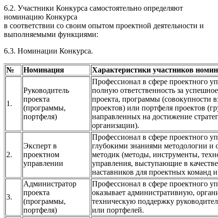
6.2. Участники Конкурса самостоятельно определяют
номинацию Конкурса
в соответствии со своим опытом проектной деятельности и
выполняемыми функциями:
6.3. Номинации Конкурса.
№
Номинация
Характеристики участников номи
Профессионал в сфере проектного уп
Руководитель
полную ответственность за успешно
проекта
проекта, программы (совокупности 
1.
(программы,
проектов) или портфеля проектов (г
портфеля)
направленных на достижение страте
организации).
Профессионал в сфере проектного у
Эксперт в
глубокими знаниями методологии и
2.
проектном
методик (методы, инструменты, техн
управлении
управления, выступающие в качестве
наставников для проектных команд и
Администратор
Профессионал в сфере проектного уп
проекта
оказывает административную, орган
3.
(программы,
техническую поддержку руководител
портфеля)
или портфелей.