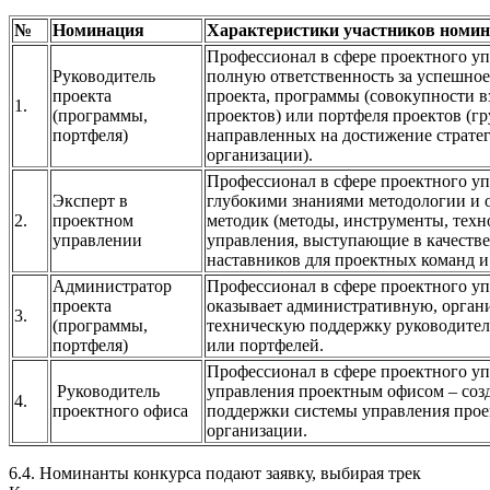
№
Номинация
Характеристики участников номи
Профессионал в сфере проектного уп
Руководитель
полную ответственность за успешно
проекта
проекта, программы (совокупности 
1.
(программы,
проектов) или портфеля проектов (г
портфеля)
направленных на достижение страте
организации).
Профессионал в сфере проектного у
Эксперт в
глубокими знаниями методологии и
2.
проектном
методик (методы, инструменты, техн
управлении
управления, выступающие в качестве
наставников для проектных команд и
Администратор
Профессионал в сфере проектного уп
проекта
оказывает административную, орган
3.
(программы,
техническую поддержку руководител
портфеля)
или портфелей.
Профессионал в сфере проектного у
Руководитель
управления проектным офисом – созд
4.
проектного офиса
поддержки системы управления прое
организации.
6.4. Номинанты конкурса подают заявку, выбирая трек