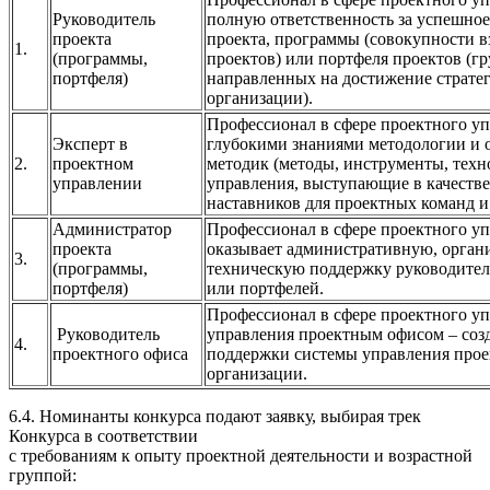
Руководитель
полную ответственность за успешно
проекта
проекта, программы (совокупности 
1.
(программы,
проектов) или портфеля проектов (г
портфеля)
направленных на достижение страте
организации).
Профессионал в сфере проектного у
Эксперт в
глубокими знаниями методологии и
2.
проектном
методик (методы, инструменты, техн
управлении
управления, выступающие в качестве
наставников для проектных команд и
Администратор
Профессионал в сфере проектного уп
проекта
оказывает административную, орган
3.
(программы,
техническую поддержку руководител
портфеля)
или портфелей.
Профессионал в сфере проектного у
Руководитель
управления проектным офисом – созд
4.
проектного офиса
поддержки системы управления прое
организации.
6.4. Номинанты конкурса подают заявку, выбирая трек
Конкурса в соответствии
с требованиям к опыту проектной деятельности и возрастной
группой: