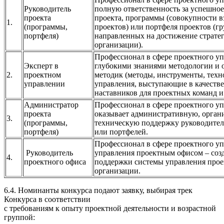
Руководитель
полную ответственность за успешно
проекта
проекта, программы (совокупности 
1.
(программы,
проектов) или портфеля проектов (г
портфеля)
направленных на достижение страте
организации).
Профессионал в сфере проектного у
Эксперт в
глубокими знаниями методологии и
2.
проектном
методик (методы, инструменты, техн
управлении
управления, выступающие в качестве
наставников для проектных команд и
Администратор
Профессионал в сфере проектного уп
проекта
оказывает административную, орган
3.
(программы,
техническую поддержку руководител
портфеля)
или портфелей.
Профессионал в сфере проектного у
Руководитель
управления проектным офисом – созд
4.
проектного офиса
поддержки системы управления прое
организации.
6.4. Номинанты конкурса подают заявку, выбирая трек
Конкурса в соответствии
с требованиям к опыту проектной деятельности и возрастной
группой: