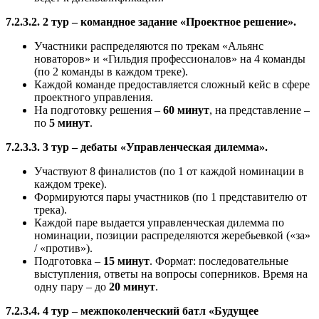
7.2.3.2. 2 тур – командное задание «Проектное решение».
Участники распределяются по трекам «Альянс
новаторов» и «Гильдия профессионалов» на 4 команды
(по 2 команды в каждом треке).
Каждой команде предоставляется сложный кейс в сфере
проектного управления.
На подготовку решения –
60 минут
, на представление –
по
5 минут
.
7.2.3.3. 3 тур – дебаты «Управленческая дилемма».
Участвуют 8 финалистов (по 1 от каждой номинации в
каждом треке).
Формируются пары участников (по 1 представителю от
трека).
Каждой паре выдается управленческая дилемма по
номинации, позиции распределяются жеребьевкой («за»
/ «против»).
Подготовка –
15 минут
. Формат: последовательные
выступления, ответы на вопросы соперников. Время на
одну пару – до
20 минут
.
7.2.3.4. 4 тур – межпоколенческий батл «Будущее