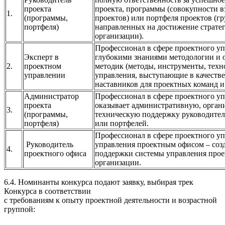
проекта
проекта, программы (совокупности 
1.
(программы,
проектов) или портфеля проектов (г
портфеля)
направленных на достижение страте
организации).
Профессионал в сфере проектного у
Эксперт в
глубокими знаниями методологии и
2.
проектном
методик (методы, инструменты, техн
управлении
управления, выступающие в качестве
наставников для проектных команд и
Администратор
Профессионал в сфере проектного уп
проекта
оказывает административную, орган
3.
(программы,
техническую поддержку руководител
портфеля)
или портфелей.
Профессионал в сфере проектного у
Руководитель
управления проектным офисом – созд
4.
проектного офиса
поддержки системы управления прое
организации.
6.4. Номинанты конкурса подают заявку, выбирая трек
Конкурса в соответствии
с требованиям к опыту проектной деятельности и возрастной
группой: