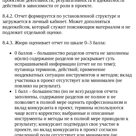
проектной деятельности, результативность и адекватность
действий в зависимости от роли в проекте.
8.4.2. Отчет формируется по установленной структуре и
загружается в личный кабинет. Может дополняться
видеокейсом, который служит поясняющим материалом и не
подлежит отдельной оценке.
8.4.3. Жюри оценивает отчет по шкале 0–3 балла:
0 баллов – большинство разделов отчета не заполнены
и(или) содержание разделов не раскрывает суть
испрашиваемой информации (отчет не по теме);
путаница терминов, действий; применение
неадекватных ситуации инструментов и методов; вклад
участника в проект отсутствует или минимален (не
повлиял на результат).
1 балл – большинство (но не все) разделов отчета
заполнены, содержание разделов не полное и не
позволяет в полной мере оценить профессионализм и
вклад конкурсанта в проект, термины используются
чаще всего корректно; выбранные и описанные
инструменты и методы не в полной мере приводили к
результату; конкурсант подтвердил свое участие в
проекте, но вклад конкурсанта в проект согласно
отведенной роли отсутствует или минимален (не