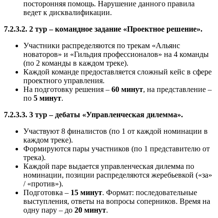
посторонняя помощь. Нарушение данного правила
ведет к дисквалификации.
7.2.3.2. 2 тур – командное задание «Проектное решение».
Участники распределяются по трекам «Альянс
новаторов» и «Гильдия профессионалов» на 4 команды
(по 2 команды в каждом треке).
Каждой команде предоставляется сложный кейс в сфере
проектного управления.
На подготовку решения –
60 минут
, на представление –
по
5 минут
.
7.2.3.3. 3 тур – дебаты «Управленческая дилемма».
Участвуют 8 финалистов (по 1 от каждой номинации в
каждом треке).
Формируются пары участников (по 1 представителю от
трека).
Каждой паре выдается управленческая дилемма по
номинации, позиции распределяются жеребьевкой («за»
/ «против»).
Подготовка –
15 минут
. Формат: последовательные
выступления, ответы на вопросы соперников. Время на
одну пару – до
20 минут
.