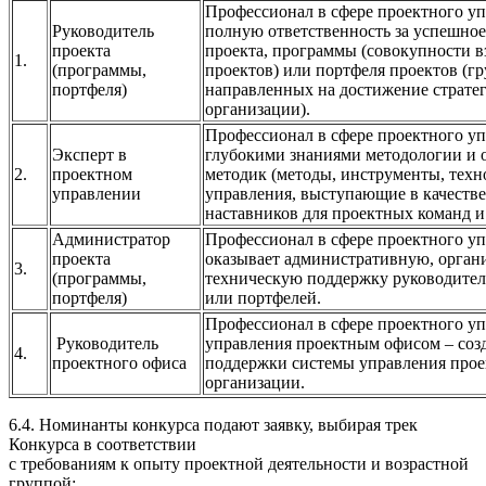
Профессионал в сфере проектного уп
Руководитель
полную ответственность за успешно
проекта
проекта, программы (совокупности 
1.
(программы,
проектов) или портфеля проектов (г
портфеля)
направленных на достижение страте
организации).
Профессионал в сфере проектного у
Эксперт в
глубокими знаниями методологии и
2.
проектном
методик (методы, инструменты, техн
управлении
управления, выступающие в качестве
наставников для проектных команд и
Администратор
Профессионал в сфере проектного уп
проекта
оказывает административную, орган
3.
(программы,
техническую поддержку руководител
портфеля)
или портфелей.
Профессионал в сфере проектного у
Руководитель
управления проектным офисом – созд
4.
проектного офиса
поддержки системы управления прое
организации.
6.4. Номинанты конкурса подают заявку, выбирая трек
Конкурса в соответствии
с требованиям к опыту проектной деятельности и возрастной
группой: