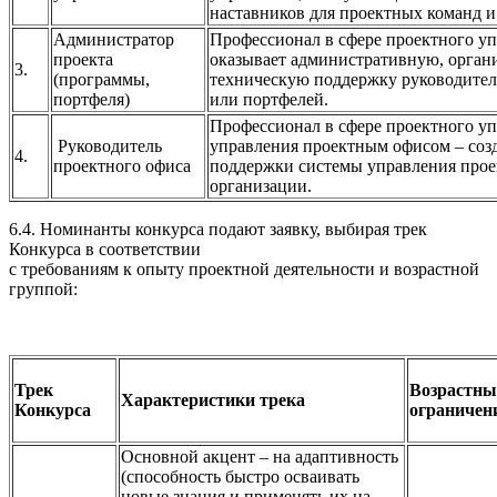
наставников для проектных команд и
Администратор
Профессионал в сфере проектного уп
проекта
оказывает административную, орган
3.
(программы,
техническую поддержку руководител
портфеля)
или портфелей.
Профессионал в сфере проектного у
Руководитель
управления проектным офисом – созд
4.
проектного офиса
поддержки системы управления прое
организации.
6.4. Номинанты конкурса подают заявку, выбирая трек
Конкурса в соответствии
с требованиям к опыту проектной деятельности и возрастной
группой:
Трек
Возрастны
Характеристики трека
Конкурса
ограничен
Основной акцент – на адаптивность
(способность быстро осваивать
новые знания и применять их на